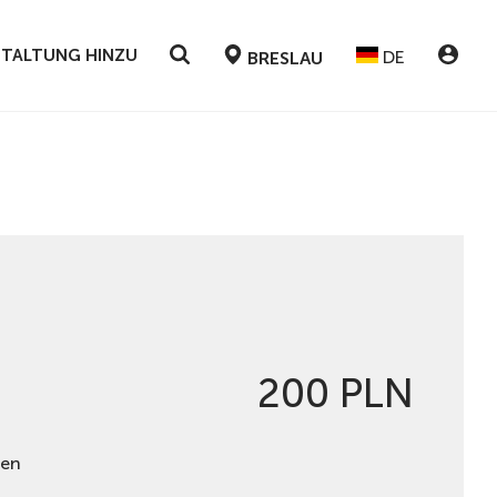
NSTALTUNG HINZU
DE
BRESLAU
200 PLN
hen