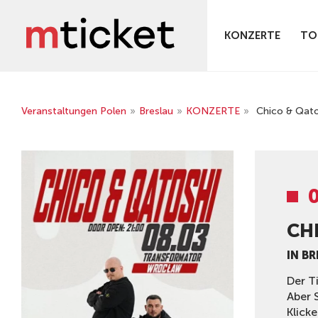
KONZERTE
TO
Veranstaltungen Polen
»
Breslau
»
KONZERTE
»
Chico & Qato
CH
IN B
Der T
Aber 
Klicke