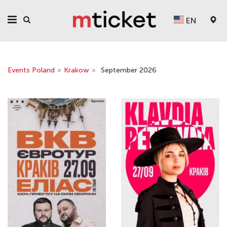
EN
Events Poland
»
Krakow
»
September 2026