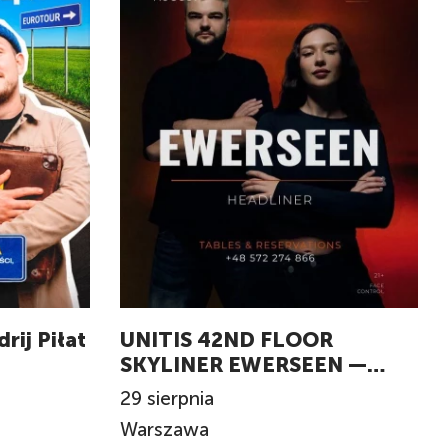
rij Piłat
UNITIS 42ND FLOOR
SKYLINER EWERSEEN —
LIVE IN WARSAW
29
sierpnia
Warszawa