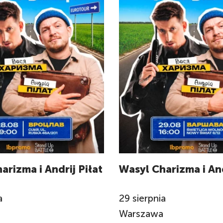
arizma i Andrij Piłat
Wasyl Charizma i And
a
29
sierpnia
Warszawa