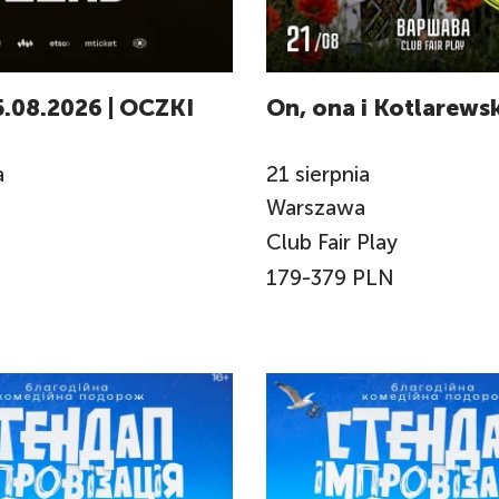
5.08.2026 | OCZKI
On, ona i Kotlarewsk
a
21
sierpnia
a
Warszawa
Club Fair Play
179-379 PLN