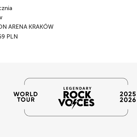
cznia
ów
ON ARENA KRAKÓW
59 PLN