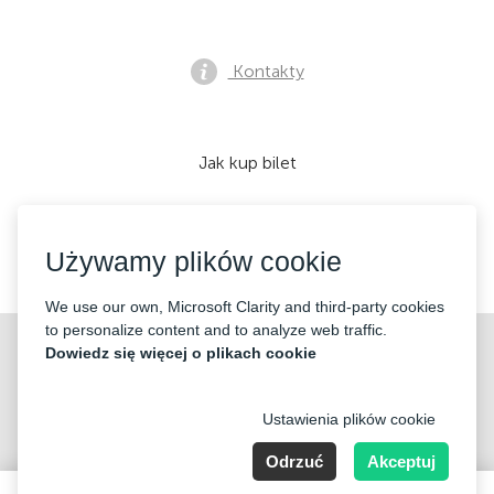
Kontakty
Jak kup bilet
Używamy plików cookie
Akceptujemy:
We use our own, Microsoft Clarity and third-party cookies
to personalize content and to analyze web traffic.
©2026 «Mticket Sp. z o.o.» Wszelkie prawa zastrzeżone
Dowiedz się więcej o plikach cookie
Ustawienia plików cookie
Odrzuć
Akceptuj