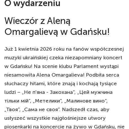
O wydarzeniu
Wieczór z Aleną
Omargalievą w Gdańsku!
Już 1 kwietnia 2026 roku na fanów współczesnej
muzyki ukraińskiej czeka niezapomniany koncert
w Gdańsku! Na scenie klubu Parlament wystąpi
niesamowita Alena Omargalieva! Podbiła serca
słuchaczy hitami, które znają i kochają tysiące
ludzi – „Не п'яна - Закохана”, „Цей мужчина
тільки мій”, „Метелики”, „Малинове вино”,
„Твоя”, „Сама не своя”. Nadszedł czas, aby
usłyszeć wszystkie najgłośniejsze utwory
piosenkarki na koncercie na żywo w Gdańsku, nie