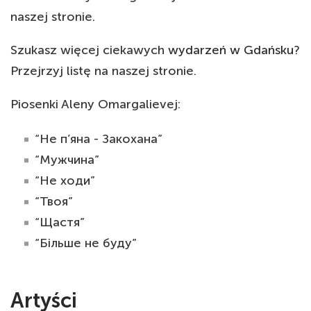
naszej stronie.
Szukasz więcej ciekawych
wydarzeń w Gdańsku
?
Przejrzyj listę na naszej stronie.
Piosenki Aleny Omargalievej:
“Не п’яна - Закохана”
“Мужчина”
“Не ходи”
“Твоя”
“Щастя”
“Більше не буду”
Artyści