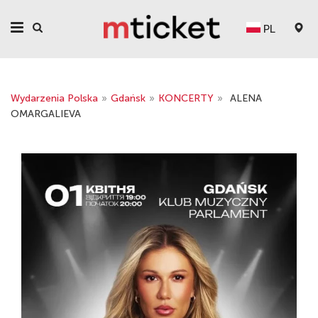
PL
Wydarzenia Polska
»
Gdańsk
»
KONCERTY
»
ALENA
OMARGALIEVA