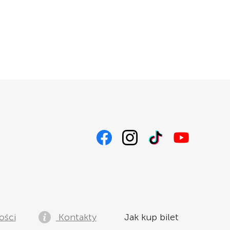
KUP
25
EUR
KUP
25
EUR
KUP
25
EUR
KUP
100
PLN
KUP
100
PLN
KUP
100
PLN
KUP
100
PLN
ości
Kontakty
Jak kup bilet
KUP
100
PLN