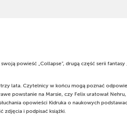
13 PAŹ
KOLONIA, DE
19:00
BÜRGERZENTRUM EHRENFELD
15 PAŹ
ANTWERPIA, BE
19:00
PEPERFABRIEK
17 PAŹ
AMSTERDAM, NL
19:00
THOMASKERK
20 PAŹ
ROTTERDAM, NL
19:00
OEKRAÏENS HUIS
swoją powieść „Collapse”, drugą część serii fantasy
21 PAŹ
HANOWER, DE
19:00
KULTURHAUS
trzy lata. Czytelnicy w końcu mogą poznać odpowied
25 PAŹ
COPENHAGEN, DK
19:00
UKRAINE HOUSE IN DENMARK
e powstanie na Marsie, czy Felix uratował Nehru, co
ysłuchania opowieści Kidruka o naukowych podstawac
27 PAŹ
HERNING, DK
19:00
SCENE 7
zdjęcia i podpisać książki.
28 PAŹ
HAMBURG, DE
19:00
MUT! THEATER