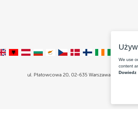
12 LIS
KRAKÓW, PL
19:00
KWADRAT KLUB
Używ
We use ou
content an
Dowiedz 
ul. Płatowcowa 20, 02-635 Warszawa