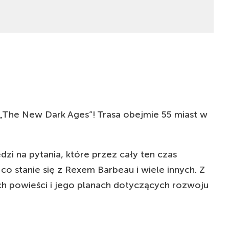
KUP
25
EUR
KUP
25
EUR
KUP
25
EUR
KUP
25
EUR
 „The New Dark Ages”! Trasa obejmie 55 miast w
KUP
25
EUR
zi na pytania, które przez cały ten czas
KUP
150
DKK
 stanie się z Rexem Barbeau i wiele innych. Z
h powieści i jego planach dotyczących rozwoju
KUP
150
DKK
KUP
25
EUR