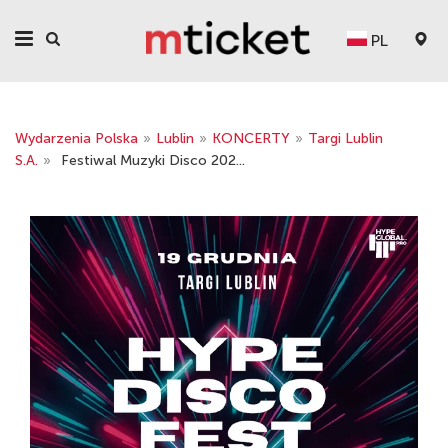
PL
Wydarzenia Polska
»
Lublin
»
KONCERTY
»
Targi Lublin
S.A.
»
Festiwal Muzyki Disco 202...