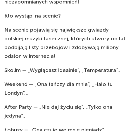
niezapomnianych wspomnień!
Kto wystąpi na scenie?
Na scenie pojawią się największe gwiazdy
polskiej muzyki tanecznej, których utwory od lat
podbijają listy przebojów i zdobywają miliony
odsłon w internecie!
Skolim — „Wyglądasz idealnie”, „Temperatura”…
Weekend — „Ona tańczy dla mnie”, „Halo tu
Londyn”…
After Party — „Nie daj życiu się”, „Tylko ona
jedyna”…
Łobuzy — „Ona czuje we mnie pieniądz”,