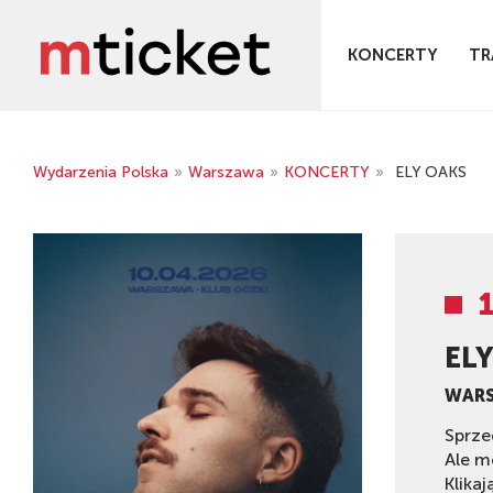
KONCERTY
TR
Wydarzenia Polska
»
Warszawa
»
KONCERTY
»
ELY OAKS
EL
WAR
Sprze
Ale m
Klikaj