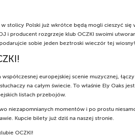
 w stolicy Polski już wkrótce będą mogli cieszyć si
DJ i producent rozgrzeje klub OCZKI swoimi utworam
podarujcie sobie jeden beztroski wieczór tej wiosny!
CZKI!
 na współczesnej europejskiej scenie muzycznej, łą
u słuchaczy na całym świecie. To właśnie Ely Oaks jes
ejskich listach przebojów.
stwo niezapomnianych momentów i po prostu niesam
e. Kupcie bilety już dziś na naszej stronie.
lubie OCZKI!