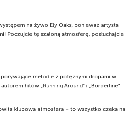
ę występem na żywo Ely Oaks, ponieważ artysta
i! Poczujcie tę szaloną atmosferę, posłuchajcie
czy porywające melodie z potężnymi dropami w
t autorem hitów „Running Around” i „Borderline”
owita klubowa atmosfera – to wszystko czeka na