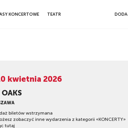
ASY KONCERTOWE
TEATR
DODA
10 kwietnia 2026
Y OAKS
SZAWA
daż biletów wstrzymana
ożesz zobaczyć inne wydarzenia z kategorii «KONCERTY»
ąc tutaj