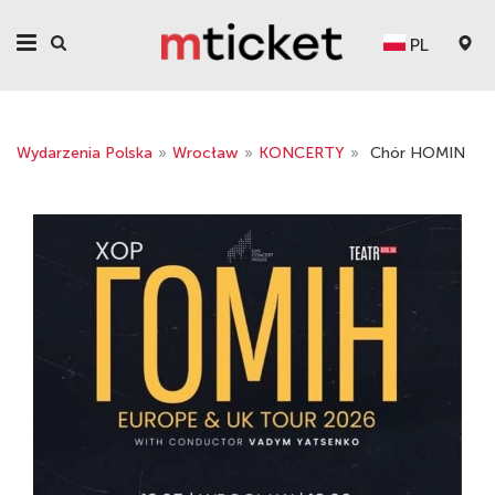
PL
Wydarzenia Polska
»
Wrocław
»
KONCERTY
»
Chór HOMIN