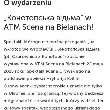
O wydarzeniu
„Конотопська відьма” w
ATM Scena na Bielanach!
Spektakl, którego nie można przegapić, już
wkrótce we Wrocławiu! „Конотопська відьма”
(pl „Czarownica z Konotopu”) zostanie
wystawiona w ATM Scena na Bielanach 22 maja
2025 roku! Spektakl Iwana Urywskiego na
podstawie powieści Hryhorija Kvitki-
Osnowianenki zyskał szerokie uznanie nie tylko
w Ukrainie, ale i za granicą. Tej wiosny będziesz
mógł znaleźć się wśród tych, którzy widzieli ten
kultowy spektakl współczesnego ukraińskiego