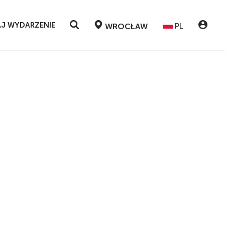
J WYDARZENIE
PL
WROCŁAW