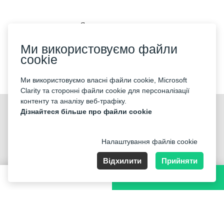
Як купити квиток
Ми використовуємо файли
cookie
Ми приймаємо:
Ми використовуємо власні файли cookie, Microsoft
Clarity та сторонні файли cookie для персоналізації
контенту та аналізу веб-трафіку.
©2026 «Mticket Sp. z o.o.» Всі права захищені
Дізнайтеся більше про файли cookie
Налаштування файлів cookie
Відхилити
Прийняти
ul. Płatowcowa 20, 02-635 Warszawa
400 PLN
КУПИТИ КВИТОК