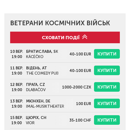
ВЕТЕРАНИ КОСМІЧНИХ ВІЙСЬК
СХОВАТИ ПОДІЇ
10 ВЕР.
БРАТИСЛАВА, SK
КУПИТИ
40-100
EUR
19:00
KÁCÉČKO
11 ВЕР.
ВІДЕНЬ, AT
КУПИТИ
40-100
EUR
19:00
THE COMEDY PUB
12 ВЕР.
ПРАГА, CZ
КУПИТИ
1000-2000
CZK
19:00
DLABAČOV
13 ВЕР.
МЮНХЕН, DE
КУПИТИ
100
EUR
19:00
IMAL-MUSIKTHEATER
15 ВЕР.
ЦЮРІХ, CH
КУПИТИ
35-100
CHF
19:00
VIOR