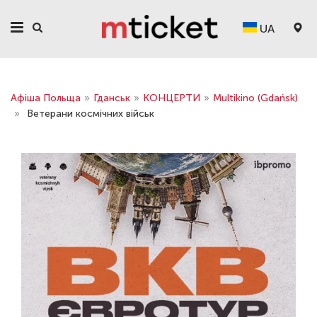
UA
Афіша Польща
»
Гданськ
»
КОНЦЕРТИ
»
Multikino (Gdańsk)
»
Ветерани космічних військ