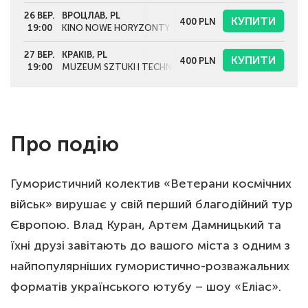
26 ВЕР.
ВРОЦЛАВ, PL
КУПИТИ
400
PLN
19:00
KINO NOWE HORYZONTY
27 ВЕР.
КРАКІВ, PL
КУПИТИ
400
PLN
19:00
MUZEUM SZTUKI I TECHNIKI JAPOŃSKIEJ MANGGHA
Про подію
Гумористичний колектив «Ветерани космічних
військ» вирушає у свій перший благодійний тур
Європою. Влад Куран, Артем Дамницький та
їхні друзі завітають до вашого міста з одним з
найпопулярніших гумористично-розважальних
форматів українського ютубу – шоу «Еліас».