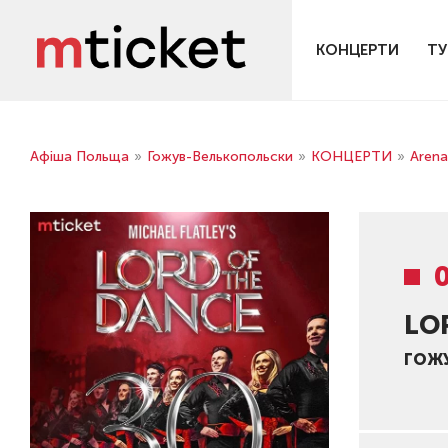
КОНЦЕРТИ
ТУ
Афіша Польща
»
Гожув-Велькопольски
»
КОНЦЕРТИ
»
Aren
LO
ГОЖ