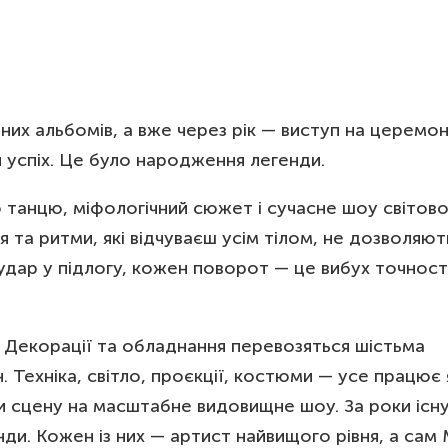
них альбомів, а вже через рік — виступ на церемон
 успіх. Це було народження легенди.
танцю, міфологічний сюжет і сучасне шоу світовог
я та ритми, які відчуваєш усім тілом, не дозволяют
 удар у підлогу, кожен поворот — це вибух точності
Декорації та обладнання перевозяться шістьма
 Техніка, світло, проєкції, костюми — усе працює 
 сцену на масштабне видовищне шоу. За роки існ
нди. Кожен із них — артист найвищого рівня, а сам