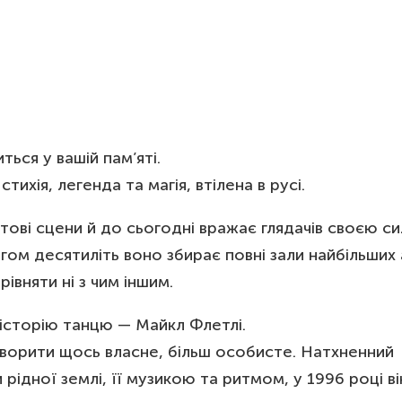
ЛОЦЬК, PL
КУ
219
PLN
RLEN ARENA
ЛЬШТІН, PL
КУ
179-219
PLN
ALA URANIA
ься у вашій пам’яті.
ихія, легенда та магія, втілена в русі.
ітові сцени й до сьогодні вражає глядачів своєю с
м десятиліть воно збирає повні зали найбільших 
івняти ні з чим іншим.
історію танцю — Майкл Флетлі.
створити щось власне, більш особисте. Натхненний
рідної землі, її музикою та ритмом, у 1996 році ві