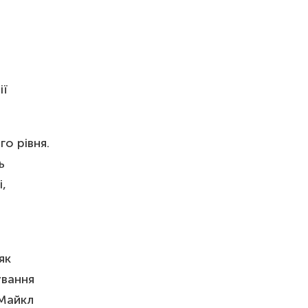
ії
о рівня.
ь
,
як
ування
 Майкл