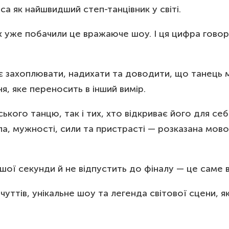
са як найшвидший степ-танцівник у світі.
ах уже побачили це вражаюче шоу. І ця цифра гово
є захоплювати, надихати та доводити, що танець
, яке переносить в інший вимір.
кого танцю, так і тих, хто відкриває його для се
зла, мужності, сили та пристрасті — розказана мов
ршої секунди й не відпустить до фіналу — це саме 
уттів, унікальне шоу та легенда світової сцени, я