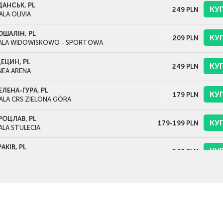
ДАНСЬК, PL
КУ
249
PLN
ALA OLIVIA
ОШАЛІН, PL
КУ
209
PLN
ALA WIDOWISKOWO - SPORTOWA
ЕЦИН, PL
КУ
249
PLN
NEA ARENA
ЕЛЕНА-ГУРА, PL
КУ
179
PLN
ALA CRS ZIELONA GÓRA
РОЦЛАВ, PL
КУ
179-199
PLN
ALA STULECIA
РАКІВ, PL
КУ
249
PLN
AURON ARENA KRAKÓW
АРШАВА, PL
КУ
259
PLN
OS АРЕНА ТОРВАР
ОДЗЬ, PL
КУ
279
PLN
TLAS ARENA