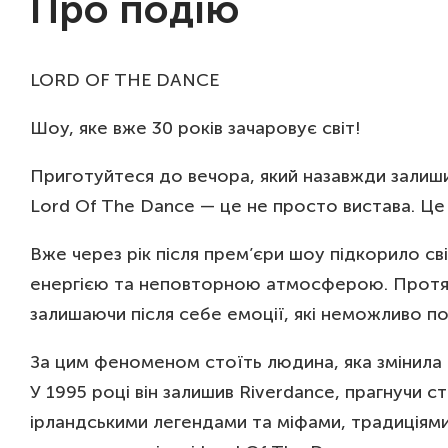
Про подію
18 ГРУД.
П
19:30
O
19 ГРУД.
О
LORD OF THE DANCE
19:30
H
Шоу, яке вже 30 років зачаровує світ!
Приготуйтеся до вечора, який назавжди залишит
Lord Of The Dance — це не просто вистава. Це ст
Вже через рік після прем’єри шоу підкорило св
енергією та неповторною атмосферою. Протяго
залишаючи після себе емоції, які неможливо пор
За цим феноменом стоїть людина, яка змінила 
У 1995 році він залишив Riverdance, прагнучи 
ірландськими легендами та міфами, традиціями 