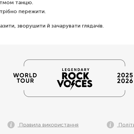
итмом танцю.
отрібно пережити.
зити, зворушити й зачарувати глядачів.
Правила використання
Політ