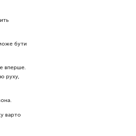
рить
 може бути
бе вперше.
ою руху,
вона.
ку варто