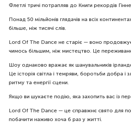
Флетлі тричі потрапляв до Книги рекордів Гінне
Понад 50 мільйонів глядачів на всіх континент
більше, ніж тисячі слів.
Lord Of The Dance не старіє — воно продовжу
чимось більшим, ніж мистецтво. Це переживання
Шоу однаково вражає як шанувальників ірландсь
Це історія світла і темряви, боротьби добра і 
ритму та енергії сцени.
Якщо ви шукаєте подію, яка захопить вас із пе
Lord Of The Dance — це справжнє свято для поч
побачити наживо хоча б раз у житті.