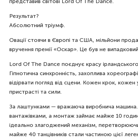
представив світові Lord Of The Dance.
Результат?
Абсолютний тріумф.
Овації стоячи в Європі та США, мільйони прода
вручення премії «Оскар». Це був не випадковий
Lord Of The Dance поєднує красу ірландського 
Гіпнотична синхронність, захоплива хореографі
відірвати погляд від сцени. Кожен крок, кожен
пристрасті та сили.
За лаштунками — вражаюча виробнича машина. 
вантажівками, а монтаж займає майже 10 годин.
ідеально злагоджений механізм, перетворюючи
майже 40 танцівників стали частиною цієї леге