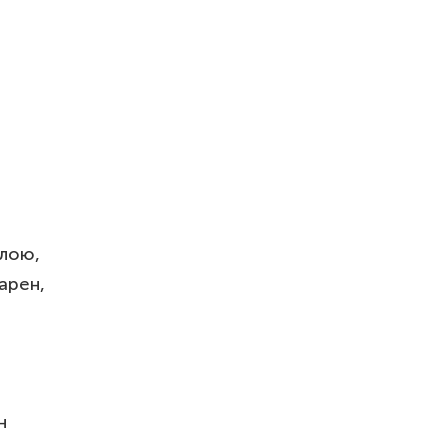
ПИТИ
ПИТИ
илою,
арен,
н