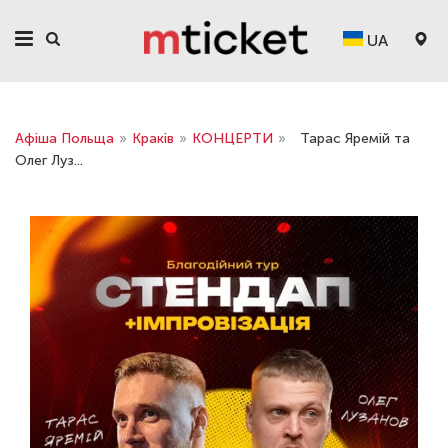
UA
Афіша Польща
»
Краків
»
КОНЦЕРТИ
»
Тарас Яремій та
Олег Луз...