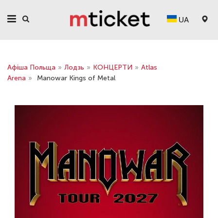
UA
Афіша Польща
»
Лодзь
»
КОНЦЕРТИ
»
Atlas
Arena
»
Manowar Kings of Metal