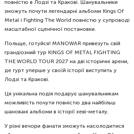
повністю в Лодзі та Кракові. Шанувальники
зможуть почути легендарні альбоми Kings Of
Metal і Fighting The World повністю у супроводі
масштабної сценічної постановки.
Польще, готуйся! MANOWAR привезуть свій
грандіозний тур KINGS OF METAL FIGHTING
THE WORLD TOUR 2027 на дві історичні арени,
де гурт уперше у своїй історії виступить у
Лодзі та Кракові.
Ця унікальна подія подарує шанувальникам
можливість почути повністю два найбільш
шановані альбоми в історії хеві-металу.
У різні вечори фанати зможуть насолодитися