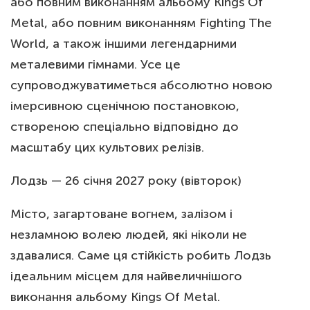
або повним виконанням альбому Kings Of
Metal, або повним виконанням Fighting The
World, а також іншими легендарними
металевими гімнами. Усе це
супроводжуватиметься абсолютно новою
імерсивною сценічною постановкою,
створеною спеціально відповідно до
масштабу цих культових релізів.
Лодзь — 26 січня 2027 року (вівторок)
Місто, загартоване вогнем, залізом і
незламною волею людей, які ніколи не
здавалися. Саме ця стійкість робить Лодзь
ідеальним місцем для найвеличнішого
виконання альбому Kings Of Metal.