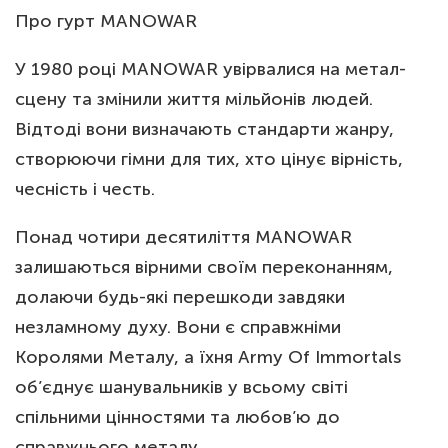
Про гурт MANOWAR
У 1980 році MANOWAR увірвалися на метал-
сцену та змінили життя мільйонів людей.
Відтоді вони визначають стандарти жанру,
створюючи гімни для тих, хто цінує вірність,
чесність і честь.
Понад чотири десятиліття MANOWAR
залишаються вірними своїм переконанням,
долаючи будь-які перешкоди завдяки
незламному духу. Вони є справжніми
Королями Металу, а їхня Army Of Immortals
об’єднує шанувальників у всьому світі
спільними цінностями та любов’ю до
справжнього металу.