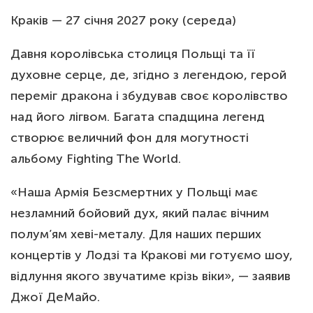
Краків — 27 січня 2027 року (середа)
Давня королівська столиця Польщі та її
духовне серце, де, згідно з легендою, герой
переміг дракона і збудував своє королівство
над його лігвом. Багата спадщина легенд
створює величний фон для могутності
альбому Fighting The World.
«Наша Армія Безсмертних у Польщі має
незламний бойовий дух, який палає вічним
полум’ям хеві-металу. Для наших перших
концертів у Лодзі та Кракові ми готуємо шоу,
відлуння якого звучатиме крізь віки», — заявив
Джої ДеМайо.