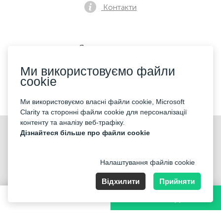
Контакти
Як купити квиток
Ми використовуємо файли
cookie
Ми приймаємо:
Ми використовуємо власні файли cookie, Microsoft
Clarity та сторонні файли cookie для персоналізації
контенту та аналізу веб-трафіку.
©2026 «Mticket Sp. z o.o.» Всі права захищені
Дізнайтеся більше про файли cookie
Налаштування файлів cookie
Відхилити
Прийняти
ul. Płatowcowa 20, 02-635 Warszawa
99,00-400,00 PLN
ВИБРАТИ ДАТУ