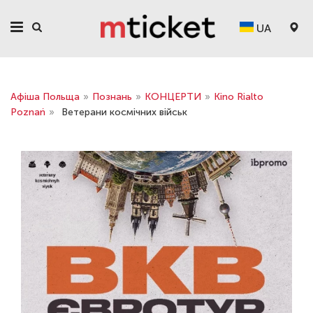
UA
Афіша Польща
»
Познань
»
КОНЦЕРТИ
»
Kino Rialto
Poznań
»
Ветерани космічних військ