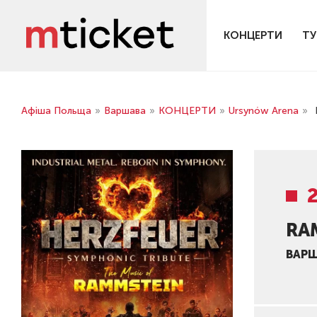
КОНЦЕРТИ
ТУ
Афіша Польща
»
Варшава
»
КОНЦЕРТИ
»
Ursynów Arena
»
RA
ВАР