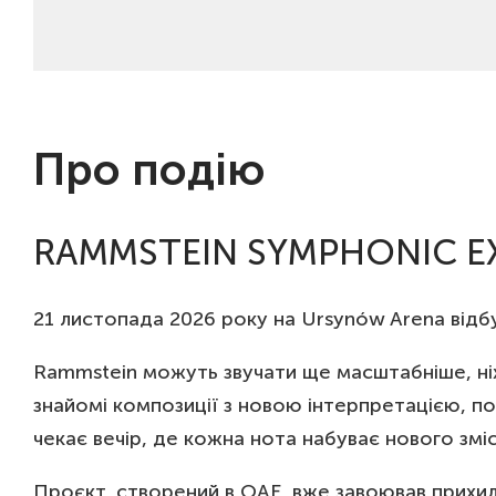
Про подію
RAMMSTEIN SYMPHONIC EXP
21 листопада 2026 року на Ursynów Arena ві
Rammstein можуть звучати ще масштабніше, ніж
знайомі композиції з новою інтерпретацією, п
чекає вечір, де кожна нота набуває нового зм
Проєкт, створений в ОАЕ, вже завоював прихиль