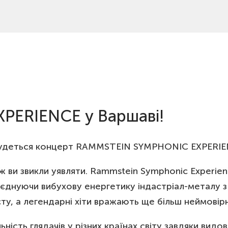
ERIENCE у Варшаві!
дбудеться концерт RAMMSTEIN SYMPHONIC EXPERIEN
 ви звикли уявляти. Rammstein Symphonic Experien
оєднуючи вибухову енергетику індастріал-металу 
істу, а легендарні хіти вражають ще більш неймові
ність глядачів у різних країнах світу завдяки ви