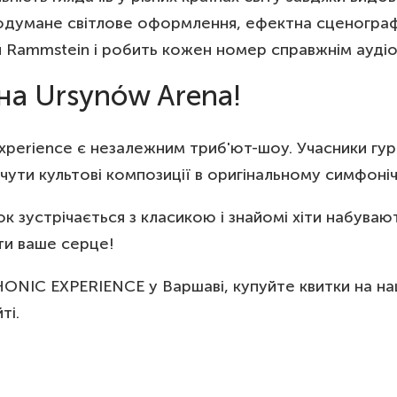
 продумане світлове оформлення, ефектна сценогр
и Rammstein і робить кожен номер справжнім аудіо
на Ursynów Arena!
perience є незалежним триб'ют-шоу. Учасники гур
очути культові композиції в оригінальному симфоні
к зустрічається з класикою і знайомі хіти набуваю
ти ваше серце!
C EXPERIENCE у Варшаві, купуйте квитки на нашо
ті.