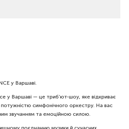
CE у Варшаві.
ce у Варшаві — це триб'ют-шоу, яке відкриває
з потужністю симфонічного оркестру. На вас
рним звучанням та емоційною силою.
довищному поєднанню музики й сучасних