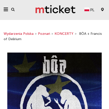
PL
Wydarzenia Polska
»
Poznań
»
KONCERTY
»
BÔA + Francis
of Delirium