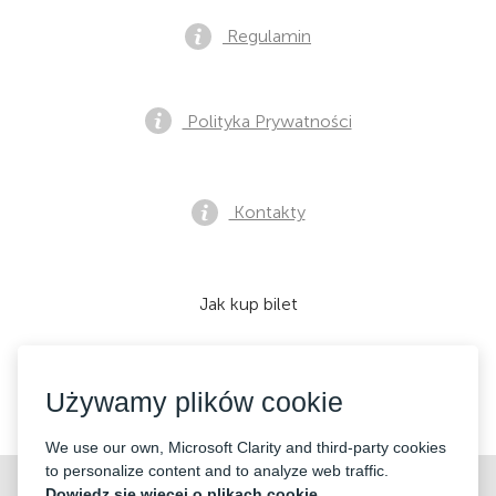
Regulamin
Polityka Prywatności
Kontakty
Jak kup bilet
Używamy plików cookie
Akceptujemy:
We use our own, Microsoft Clarity and third-party cookies
to personalize content and to analyze web traffic.
©2026 «Mticket Sp. z o.o.» Wszelkie prawa zastrzeżone
Dowiedz się więcej o plikach cookie