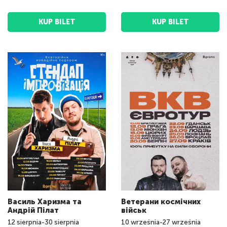
KUP BILET
KUP BILET
Василь Харизма та
Ветерани космічних
Андрій Пілат
військ
12
sierpnia
-
30
sierpnia
10
września
-
27
września