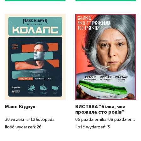
Макс Кідрук
ВИСТАВА "Білка, яка
прожила сто років"
30
września
-
12
listopada
05
października
-
08
października
Ilość wydarzeń: 26
Ilość wydarzeń: 3