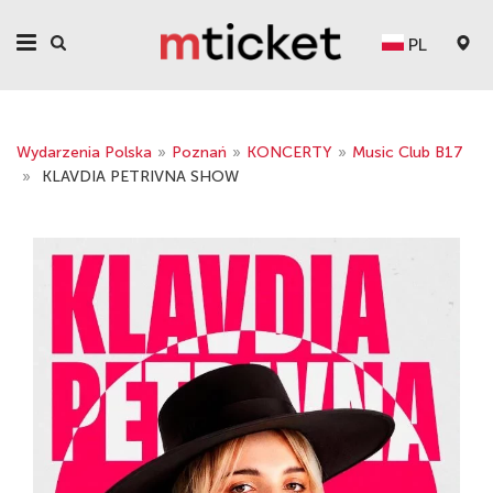
PL
Wydarzenia Polska
»
Poznań
»
KONCERTY
»
Music Club B17
»
KLAVDIA PETRIVNA SHOW