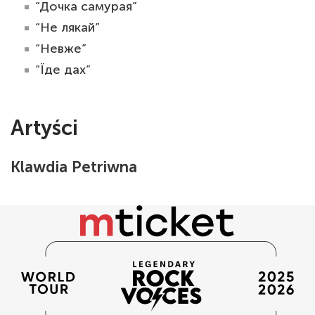
“Дочка самурая”
“Не лякай”
“Невже”
“Їде дах”
Artyści
Klawdia Petriwna