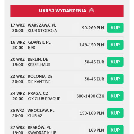
UKRYJ WYDARZENIA
17 WRZ
WARSZAWA, PL
KUP
90-269
PLN
20:00
KLUB STODOŁA
18 WRZ
GDAŃSK, PL
KUP
149-150
PLN
20:00
B90
20 WRZ
BERLIN, DE
KUP
30-45
EUR
19:00
KESSELHAUS
22 WRZ
KOLONIA, DE
KUP
30-45
EUR
20:00
DIE KANTINE
24 WRZ
PRAGA, CZ
KUP
500-1490
CZK
20:00
OX CLUB PRAGUE
25 WRZ
WROCŁAW, PL
KUP
150-169
PLN
20:00
KLUB A2
27 WRZ
KRAKÓW, PL
KUP
169
PLN
19:00
KWADRAT KLUB