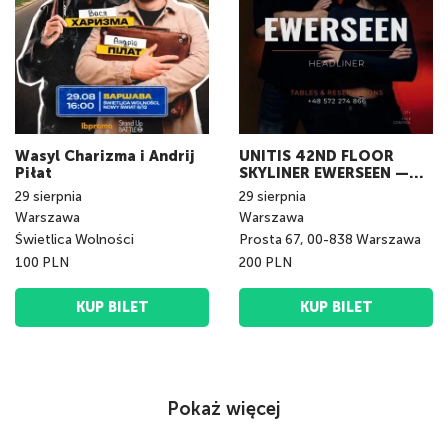
Wasyl Charizma i Andrij
UNITIS 42ND FLOOR
Piłat
SKYLINER EWERSEEN —
LIVE IN WARSAW
29
sierpnia
29
sierpnia
Warszawa
Warszawa
Świetlica Wolności
Prosta 67, 00-838 Warszawa
100 PLN
200 PLN
KUP BILET
KUP BILET
Pokaż więcej