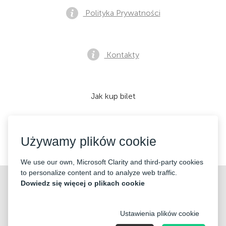
Polityka Prywatności
Kontakty
Jak kup bilet
Używamy plików cookie
Akceptujemy:
We use our own, Microsoft Clarity and third-party cookies
to personalize content and to analyze web traffic.
©2026 «Mticket Sp. z o.o.» Wszelkie prawa zastrzeżone
Dowiedz się więcej o plikach cookie
Ustawienia plików cookie