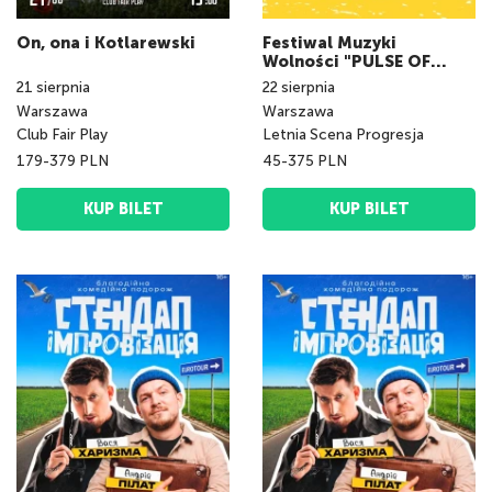
On, ona i Kotlarewski
Festiwal Muzyki
Wolności "PULSE OF
NATION fest"
21
sierpnia
22
sierpnia
Warszawa
Warszawa
Club Fair Play
Letnia Scena Progresja
179-379 PLN
45-375 PLN
KUP BILET
KUP BILET