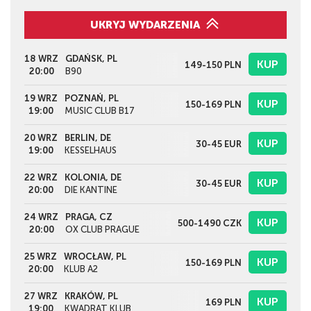
UKRYJ WYDARZENIA
18 WRZ
GDAŃSK, PL
KUP
149-150
PLN
20:00
B90
19 WRZ
POZNAŃ, PL
KUP
150-169
PLN
19:00
MUSIC CLUB B17
20 WRZ
BERLIN, DE
KUP
30-45
EUR
19:00
KESSELHAUS
22 WRZ
KOLONIA, DE
KUP
30-45
EUR
20:00
DIE KANTINE
24 WRZ
PRAGA, CZ
KUP
500-1490
CZK
20:00
OX CLUB PRAGUE
25 WRZ
WROCŁAW, PL
KUP
150-169
PLN
20:00
KLUB A2
27 WRZ
KRAKÓW, PL
KUP
169
PLN
19:00
KWADRAT KLUB