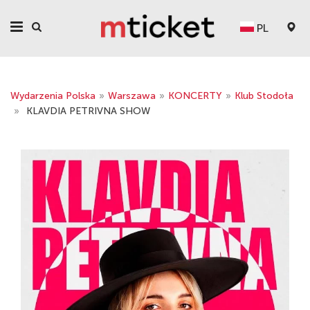
PL
Wydarzenia Polska
»
Warszawa
»
KONCERTY
»
Klub Stodoła
»
KLAVDIA PETRIVNA SHOW