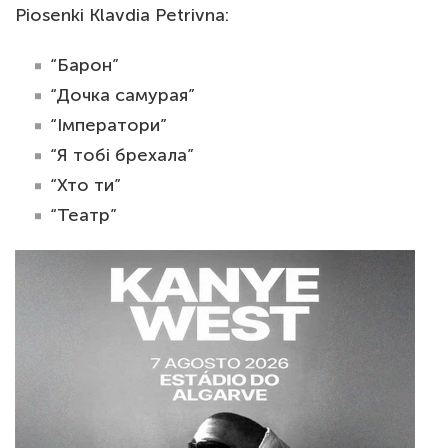
Piosenki Klavdia Petrivna:
“Барон”
“Дочка самурая”
“Імператори”
“Я тобі брехала”
“Хто ти”
“Театр”