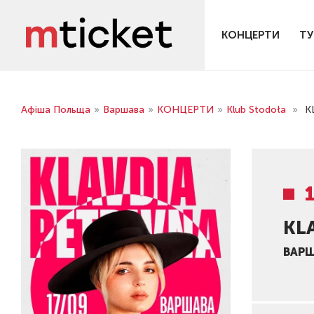
КОНЦЕРТИ
ТУ
Афіша Польща
»
Варшава
»
КОНЦЕРТИ
»
Klub Stodoła
»
K
KL
ВАР