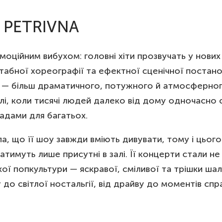
A PETRIVNA
оційним вибухом: головні хіти прозвучать у нових
абної хореографії та ефектної сценічної постано
я — більш драматичного, потужного й атмосферног
алі, коли тисячі людей далеко від дому одночасно 
адами для багатьох.
 що її шоу завжди вміють дивувати, тому і цього
натимуть лише присутні в залі. Її концерти стали н
ої попкультури — яскравої, сміливої та трішки шал
ху до світлої ностальгії, від драйву до моментів сп