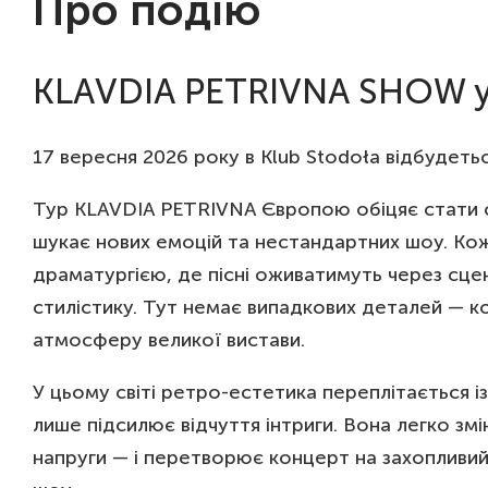
Про подію
KLAVDIA PETRIVNA SHOW у
17 вересня 2026 року в Klub Stodoła відбудет
Тур KLAVDIA PETRIVNA Європою обіцяє стати с
шукає нових емоцій та нестандартних шоу. Ко
драматургією, де пісні оживатимуть через сцені
стилістику. Тут немає випадкових деталей — к
атмосферу великої вистави.
У цьому світі ретро-естетика переплітається 
лише підсилює відчуття інтриги. Вона легко змі
напруги — і перетворює концерт на захопливий