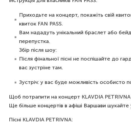
Інструкція для власників FAN PASS:
Приходьте на концерт, покажіть свій квит
квиток FAN PASS.
Вам нададуть унікальний браслет або бейдж
перепустка.
Збір після шоу:
Після фінальної пісні не поспішайте до га
вас зустріне там.
Зустріч: у вас буде можливість особисто по
Щоб потрапити на концерт KLAVDIA PETRIVNA у 
Ще більше
концертів в афіші Варшави
шукайте у
Пісні KLAVDIA PETRIVNA: