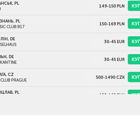
АНСЬК, PL
КУ
149-150
PLN
0
ЗНАНЬ, PL
КУ
150-169
PLN
IC CLUB B17
ЛІН, DE
КУ
30-45
EUR
SSELHAUS
ЬН, DE
КУ
30-45
EUR
 KANTINE
АГА, CZ
КУ
500-1490
CZK
 CLUB PRAGUE
ОЦЛАВ, PL
КУ
150-169
PLN
B A2
КІВ, PL
КУ
169
PLN
ADRAT KLUB