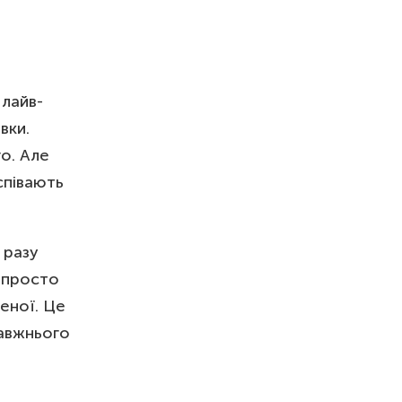
 лайв-
вки.
о. Але
співають
 разу
е просто
еної. Це
равжнього