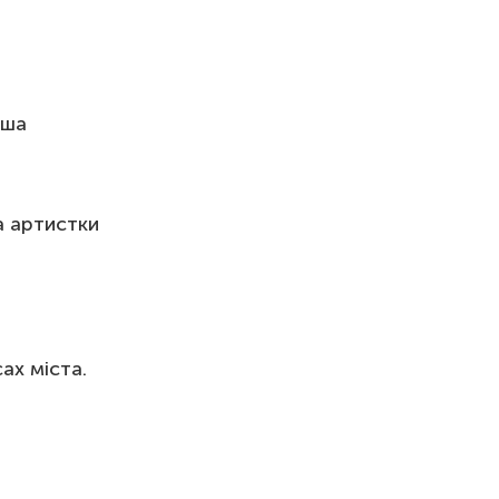
аша
а артистки
ах міста.