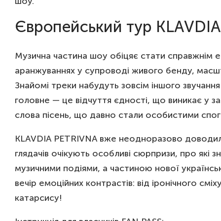
шоу.
Європейський тур KLAVDI
Музична частина шоу обіцяє стати справжнім ем
аранжуваннях у супроводі живого бенду, масшт
Знайомі треки набудуть зовсім іншого звучанн
головне — це відчуття єдності, що виникає у з
слова пісень, що давно стали особистими спог
KLAVDIA PETRIVNA вже неодноразово доводила,
глядачів очікують особливі сюрпризи, про які з
музичними подіями, а частиною нової українськ
вечір емоційних контрастів: від іронічного смі
катарсису!