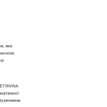
и, яка
власною
ну
 PETRIVNA
аматичної
 музичними