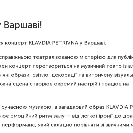
 Варшаві!
ься концерт KLAVDIA PETRIVNA у Варшаві.
правжньою театралізованою містерією для публік
жен концерт перетвориться на музичний театр із 
чні образи, світло, декорації та витончену візуаль
ожна сцена створює окремий настрій і працює на
із сучасною музикою, а загадковий образ KLAVDIA
нює емоційний ритм залу — від легкої іронії до др
 перформанс, який складно порівняти зі звичними