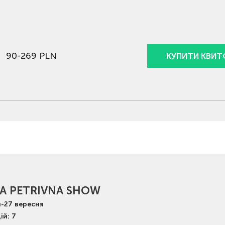
90-269 PLN
КУПИТИ КВИТ
IA PETRIVNA SHOW
я
-
27
вересня
ій: 7