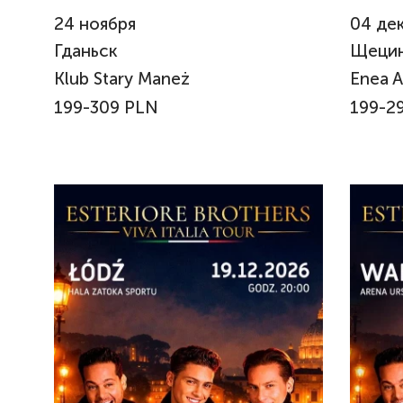
24
ноября
04
де
Гданьск
Щеци
Klub Stary Maneż
Enea A
199-309 PLN
199-2