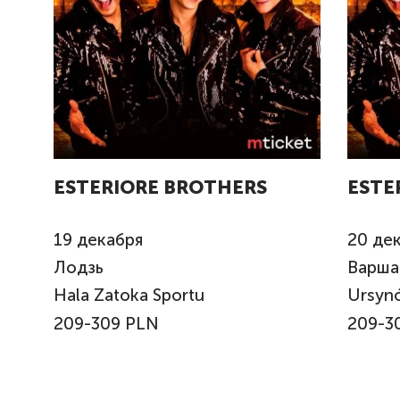
ESTERIORE BROTHERS
ESTE
19
декабря
20
де
Лодзь
Варша
Hala Zatoka Sportu
Ursyn
209-309 PLN
209-3