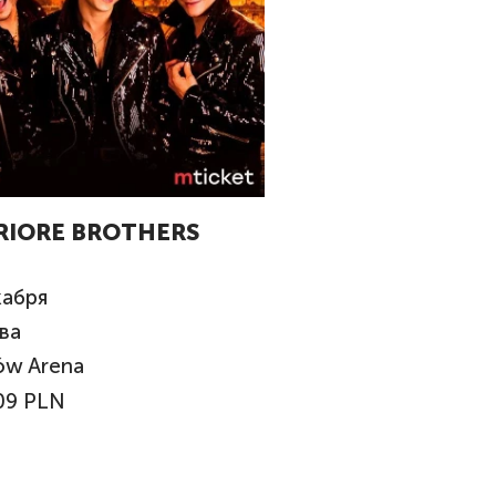
RIORE BROTHERS
кабря
ва
ów Arena
09 PLN