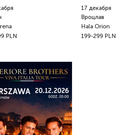
кабря
17
декабря
н
Вроцлав
rena
Hala Orion
99 PLN
199-299 PLN