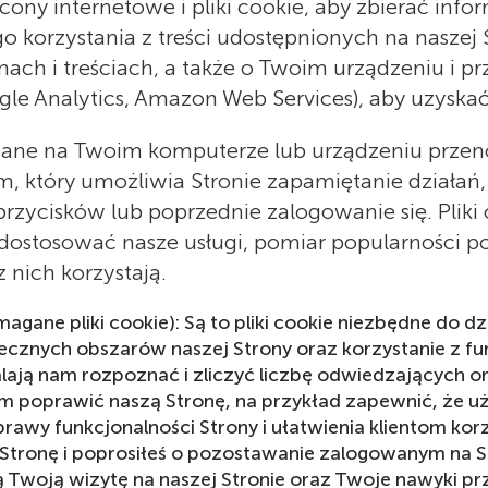
ony internetowe i pliki cookie, aby zbierać info
korzystania z treści udostępnionych na naszej
nach i treściach, a także o Twoim urządzeniu i
oogle Analytics, Amazon Web Services), aby uzyskać
ywane na Twoim komputerze lub urządzeniu przen
, który umożliwia Stronie zapamiętanie działań
ch przycisków lub poprzednie zalogowanie się. Pl
ostosować nasze usługi, pomiar popularności po
z nich korzystają.
agane pliki cookie): Są to pliki cookie niezbędne do d
piecznych obszarów naszej Strony oraz korzystanie z 
lają nam rozpoznać i zliczyć liczbę odwiedzających o
nam poprawić naszą Stronę, na przykład zapewnić, że 
prawy funkcjonalności Strony i ułatwienia klientom kor
Stronę i poprosiłeś o pozostawanie zalogowanym na S
ją Twoją wizytę na naszej Stronie oraz Twoje nawyki prz