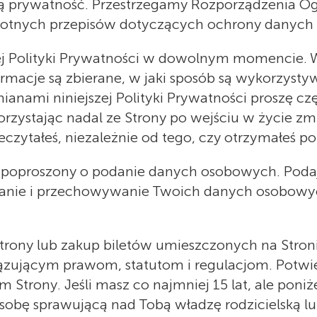
ją prywatność. Przestrzegamy Rozporządzenia O
istotnych przepisów dotyczących ochrony danyc
ej Polityki Prywatności w dowolnym momencie. W
ormacje są zbierane, w jaki sposób są wykorzystyw
ami niniejszej Polityki Prywatności proszę częs
ystając nadal ze Strony po wejściu w życie zmi
czytałeś, niezależnie od tego, czy otrzymałeś p
ać poproszony o podanie danych osobowych. Pod
anie i przechowywanie Twoich danych osobowych,
Strony lub zakup biletów umieszczonych na Stro
ującym prawom, statutom i regulacjom. Potwie
m Strony. Jeśli masz co najmniej 15 lat, ale pon
ę sprawującą nad Tobą władzę rodzicielską lub o