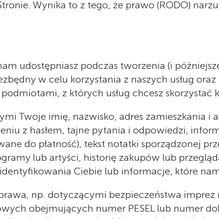
 Stronie. Wynika to z tego, że prawo (RODO) nar
am udostępniasz podczas tworzenia (i późniejs
niezbędny w celu korzystania z naszych usług oraz
 podmiotami, z których usług chcesz skorzystać k
woje imię, nazwisko, adres zamieszkania i adre
iu z hasłem, tajne pytania i odpowiedzi, inform
e do płatność), tekst notatki sporządzonej prz
rogramy lub artyści, historię zakupów lub przegl
dentyfikowania Ciebie lub informacje, które nam
 prawa, np. dotyczącymi bezpieczeństwa imprez
wych obejmujących numer PESEL lub numer doku