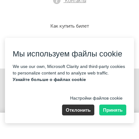
Контакты
Как купить билет
Мы используем файлы cookie
Мы принимаем:
We use our own, Microsoft Clarity and third-party cookies
to personalize content and to analyze web traffic.
©2026 «Mticket Sp. z o.o.» Все права защищены
Узнайте больше о файлах cookie
Настройки файлов cookie
Отклонить
Принять
ul. Płatowcowa 20, 02-635 Warszawa
80-220 PLN