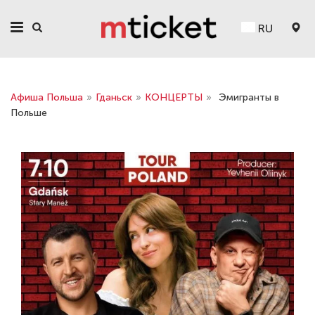
RU
Афиша Польша
»
Гданьск
»
КОНЦЕРТЫ
»
Эмигранты в
Польше