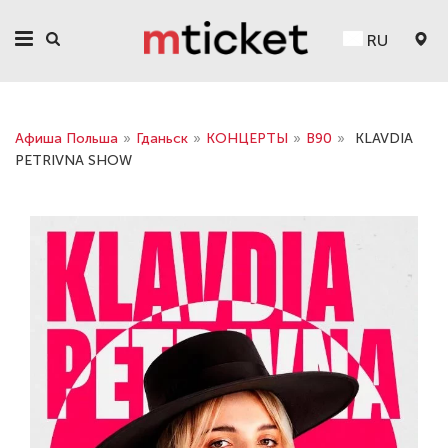
RU
Афиша Польша
»
Гданьск
»
КОНЦЕРТЫ
»
B90
»
KLAVDIA
PETRIVNA SHOW