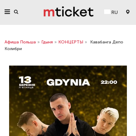
RU
Афиша Польша
»
Гдыня
»
КОНЦЕРТЫ
»
Кавабанга Депо
Колибри