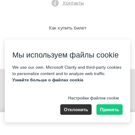
Контакты
Как купить билет
Мы используем файлы cookie
Мы принимаем:
We use our own, Microsoft Clarity and third-party cookies
to personalize content and to analyze web traffic.
©2026 «Mticket Sp. z o.o.» Все права защищены
Узнайте больше о файлах cookie
Настройки файлов cookie
Отклонить
Принять
ul. Płatowcowa 20, 02-635 Warszawa
119,80-250 PLN