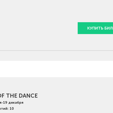
КУПИТЬ БИЛ
OF THE DANCE
я
-
19
декабря
ытий: 10