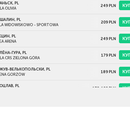
АНЬСК, PL
КУ
249
PLN
LA OLIVIA
ШАЛИН, PL
КУ
209
PLN
LA WIDOWISKOWO - SPORTOWA
ЦИН, PL
КУ
249
PLN
EA ARENA
ЛЁНА-ГУРА, PL
КУ
179
PLN
LA CRS ZIELONA GÓRA
ЖУВ-ВЕЛЬКОПОЛЬСКИ, PL
КУ
189
PLN
ENA GORZÓW
ОЦЛАВ, PL
КУ
179-199
PLN
LA STULECIA
АКОВ, PL
КУ
249
PLN
URON ARENA KRAKÓW
РШАВА, PL
КУ
259
PLN
S АРЕНА ТОРВАР