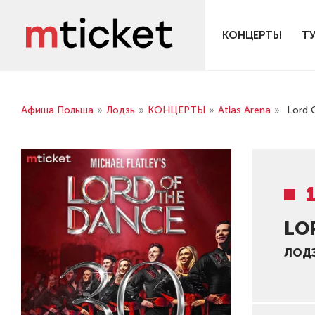
КОНЦЕРТЫ
Т
Афиша Польша
»
Лодзь
»
КОНЦЕРТЫ
»
Atlas Arena
»
Lord 
LO
ЛОД