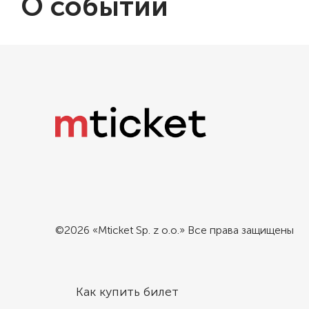
О событии
18 ДЕК.
ПЛ
19:30
OR
19 ДЕК.
ОЛ
19:30
HA
©2026 «Mticket Sp. z o.o.» Все права защищены
Как купить билет