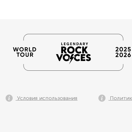
ОЦК, PL
КУ
219
PLN
LEN ARENA
ЬШТЫН, PL
КУ
179-219
PLN
LA URANIA
Условия использования
Политик