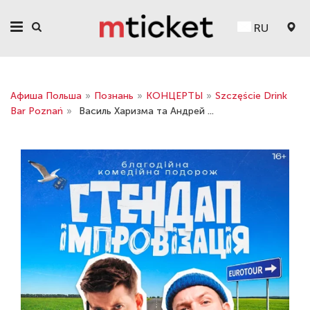
RU
Афиша Польша
»
Познань
»
КОНЦЕРТЫ
»
Szczęście Drink
Bar Poznań
»
Василь Харизма та Андрeй ...