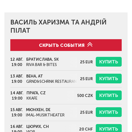
ВАСИЛЬ ХАРИЗМА ТА АНДРІЙ
ПІЛАТ
СКРЫТЬ СОБЫТИЯ
12 АВГ.
БРАТИСЛАВА, SK
КУПИТЬ
25
EUR
19:00
RIVA BAR & BITES
13 АВГ.
ВЕНА, AT
КУПИТЬ
25
EUR
19:00
GRND&SCHRNK RESTAURANT
14 АВГ.
ПРАГА, CZ
КУПИТЬ
500
CZK
19:00
KKAFE
15 АВГ.
МЮНХЕН, DE
КУПИТЬ
25
EUR
19:00
IMAL-MUSIKTHEATER
16 АВГ.
ЦЮРИХ, CH
КУПИТЬ
20
CHF
19:00
VIOR