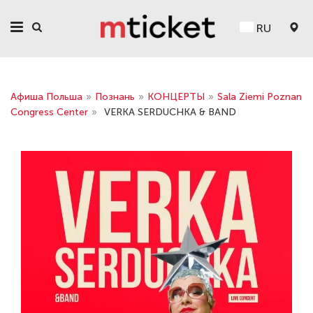
RU
Афиша Польша
»
Познань
»
КОНЦЕРТЫ
»
Sala Ziemi Poznan
Congress Center
»
VERKA SERDUCHKA & BAND