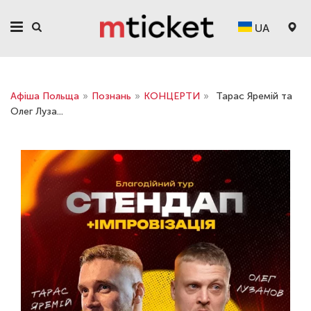
UA
Афіша Польща
»
Познань
»
КОНЦЕРТИ
»
Тарас Яремій та
Олег Луза...