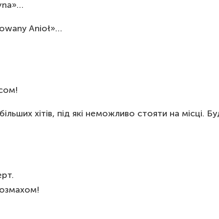
dyna»…
towany Anioł»…
сом!
ьших хітів, під які неможливо стояти на місці. Бу
ерт.
розмахом!