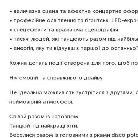
• величезна сцена та ефектне концертне офо
• професійне освітлення та гігантські LED-екра
• спецефекти та вражаюча сценографія
• тисячі людей, які танцюють разом під найбільш
• енергія, яку ти відчуєш з першої до останньо
Кожна деталь події створена для того, щоб по
Ніч емоцій та справжнього драйву
Це ідеальна можливість зустрітися з друзями, с
неймовірній атмосфері.
Співай разом із натовпом.
Танцюй під найкращі хіти.
Веселися разом із головними зірками disco polo