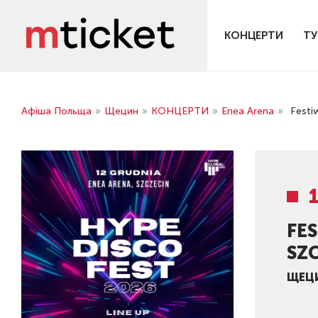
КОНЦЕРТИ
ТУ
Афіша Польща
»
Щецин
»
КОНЦЕРТИ
»
Enea Arena
»
Festi
FE
SZC
ЩЕЦ