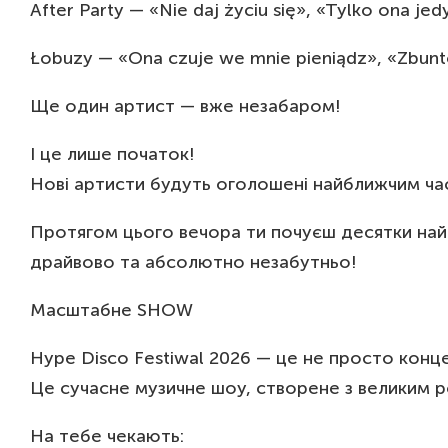
After Party — «Nie daj życiu się», «Tylko ona je
Łobuzy — «Ona czuje we mnie pieniądz», «Zbun
Ще один артист — вже незабаром!
І це лише початок!
Нові артисти будуть оголошені найближчим ча
Протягом цього вечора ти почуєш десятки найбіл
драйвово та абсолютно незабутньо!
Масштабне SHOW
Hype Disco Festiwal 2026 — це не просто конц
Це сучасне музичне шоу, створене з великим 
На тебе чекають: