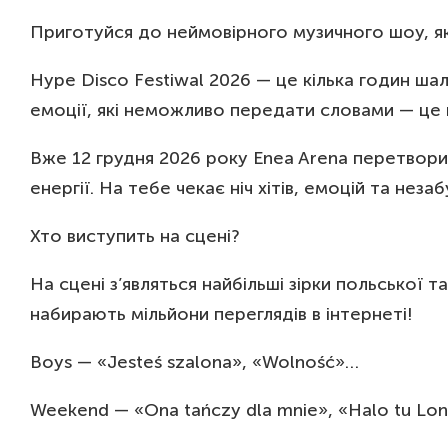
Приготуйся до неймовірного музичного шоу, я
Hype Disco Festiwal 2026 — це кілька годин шале
емоції, які неможливо передати словами — це 
Вже 12 грудня 2026 року Enea Arena перетворит
енергії. На тебе чекає ніч хітів, емоцій та незаб
Хто виступить на сцені?
На сцені з’являться найбільші зірки польської 
набирають мільйони переглядів в інтернеті!
Boys — «Jesteś szalona», «Wolność»…
Weekend — «Ona tańczy dla mnie», «Halo tu Lo