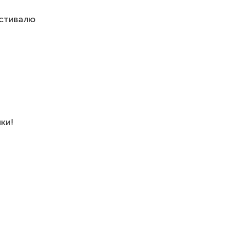
естивалю
ки!