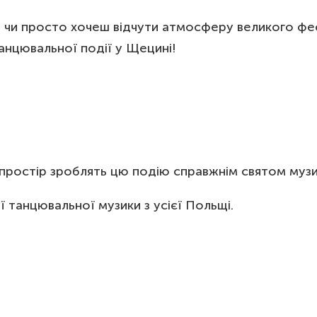
ь, чи просто хочеш відчути атмосферу великого ф
анцювальної події у Щецині!
 простір зроблять цю подію справжнім святом музи
ї танцювальної музики з усієї Польщі.