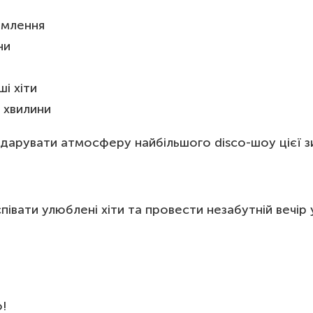
рмлення
ни
і хіти
ї хвилини
дарувати атмосферу найбільшого disco-шоу цієї з
півати улюблені хіти та провести незабутній вечір 
!