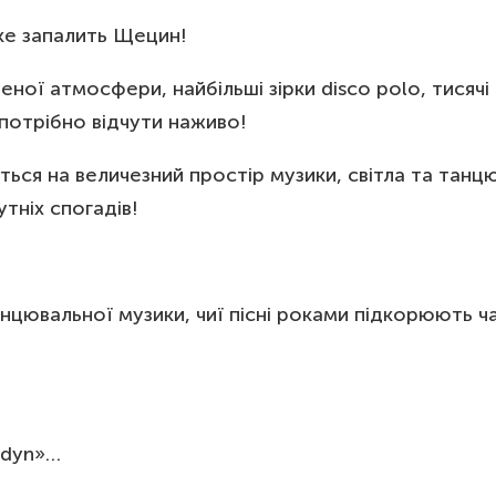
ке запалить Щецин!
ної атмосфери, найбільші зірки disco polo, тисячі 
потрібно відчути наживо!
ься на величезний простір музики, світла та танц
утніх спогадів!
танцювальної музики, чиї пісні роками підкорюють ч
ndyn»…