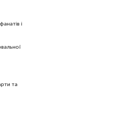
фанатів і
ювальної
арти та