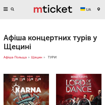
UA
Афіша концертних турів у
Щецині
Афіша Польща
»
Щецин
»
ТУРИ