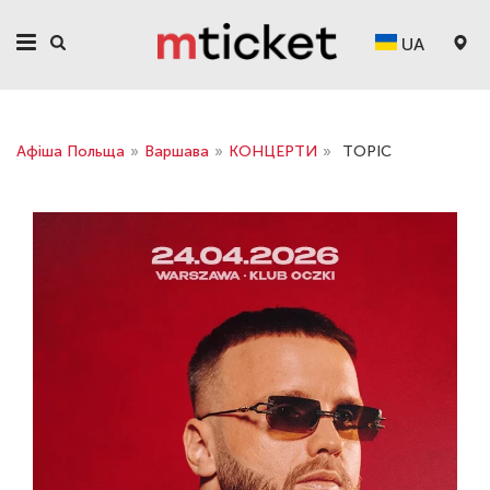
UA
Афіша Польща
»
Варшава
»
КОНЦЕРТИ
»
TOPIC