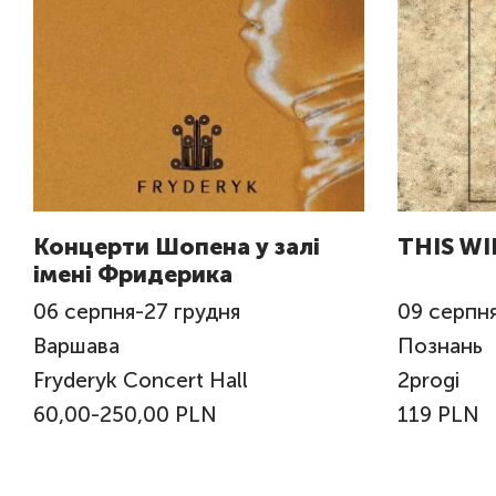
Концерти Шопена у залі
THIS WI
імені Фридерика
06
серпня
-
27
грудня
09
серпн
Варшава
Познань
Fryderyk Concert Hall
2progi
60,00-250,00 PLN
119 PLN