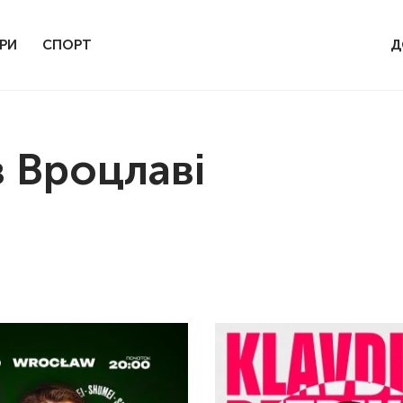
РИ
СПОРТ
Д
в Вроцлаві