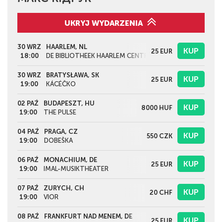
UKRYJ WYDARZENIA
30 WRZ
HAARLEM, NL
KUP
25
EUR
18:00
DE BIBLIOTHEEK HAARLEM CENTRUM
30 WRZ
BRATYSŁAWA, SK
KUP
25
EUR
19:00
KÁCÉČKO
02 PAŹ
BUDAPESZT, HU
KUP
8000
HUF
19:00
THE PULSE
04 PAŹ
PRAGA, CZ
KUP
550
CZK
19:00
DOBEŠKA
06 PAŹ
MONACHIUM, DE
KUP
25
EUR
19:00
IMAL-MUSIKTHEATER
07 PAŹ
ZURYCH, CH
KUP
20
CHF
19:00
VIOR
08 PAŹ
FRANKFURT NAD MENEM, DE
KUP
25
EUR