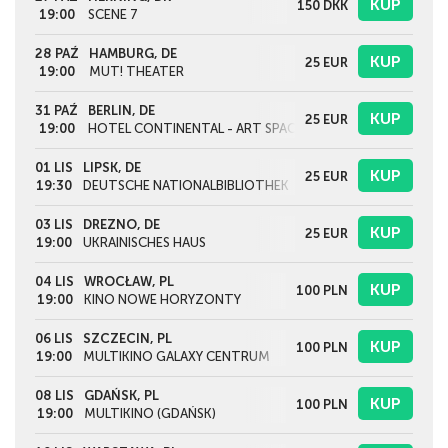
KUP
150
DKK
19:00
SCENE 7
28 PAŹ
HAMBURG, DE
KUP
25
EUR
19:00
MUT! THEATER
31 PAŹ
BERLIN, DE
KUP
25
EUR
19:00
HOTEL CONTINENTAL - ART SPACE IN EXILE
01 LIS
LIPSK, DE
KUP
25
EUR
19:30
DEUTSCHE NATIONALBIBLIOTHEK
03 LIS
DREZNO, DE
KUP
25
EUR
19:00
UKRAINISCHES HAUS
04 LIS
WROCŁAW, PL
KUP
100
PLN
19:00
KINO NOWE HORYZONTY
06 LIS
SZCZECIN, PL
KUP
100
PLN
19:00
MULTIKINO GALAXY CENTRUM
08 LIS
GDAŃSK, PL
KUP
100
PLN
19:00
MULTIKINO (GDAŃSK)