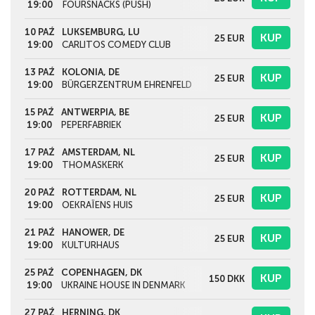
19:00
FOURSNACKS (PUSH)
10 PAŹ
LUKSEMBURG, LU
KUP
25
EUR
19:00
CARLITOS COMEDY CLUB
13 PAŹ
KOLONIA, DE
KUP
25
EUR
19:00
BÜRGERZENTRUM EHRENFELD
15 PAŹ
ANTWERPIA, BE
KUP
25
EUR
19:00
PEPERFABRIEK
17 PAŹ
AMSTERDAM, NL
KUP
25
EUR
19:00
THOMASKERK
20 PAŹ
ROTTERDAM, NL
KUP
25
EUR
19:00
OEKRAÏENS HUIS
21 PAŹ
HANOWER, DE
KUP
25
EUR
19:00
KULTURHAUS
25 PAŹ
COPENHAGEN, DK
KUP
150
DKK
19:00
UKRAINE HOUSE IN DENMARK
27 PAŹ
HERNING, DK