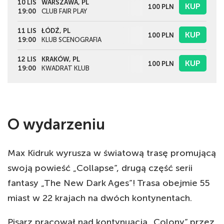
10 LIS
WARSZAWA, PL
KUP
100
PLN
19:00
CLUB FAIR PLAY
11 LIS
ŁÓDŹ, PL
KUP
100
PLN
19:00
KLUB SCENOGRAFIA
12 LIS
KRAKÓW, PL
KUP
100
PLN
19:00
KWADRAT KLUB
O wydarzeniu
Max Kidruk wyrusza w światową trasę promującą
swoją powieść „Collapse”, drugą część serii
fantasy „The New Dark Ages”! Trasa obejmie 55
miast w 22 krajach na dwóch kontynentach.
Pisarz pracował nad kontynuacją „Colony” przez