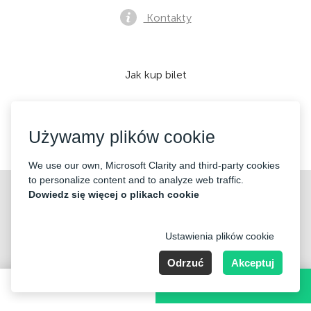
Kontakty
Jak kup bilet
Używamy plików cookie
Akceptujemy:
We use our own, Microsoft Clarity and third-party cookies
to personalize content and to analyze web traffic.
©2026 «Mticket Sp. z o.o.» Wszelkie prawa zastrzeżone
Dowiedz się więcej o plikach cookie
Ustawienia plików cookie
Odrzuć
Akceptuj
ul. Płatowcowa 20, 02-635 Warszawa
100 PLN
KUP BILET