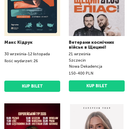
Макс Кідрук
Ветерани космічних
військ в Щецині!
30
września
-
12
listopada
21
września
Szczecin
Ilość wydarzeń: 26
Nowa Dekadencja
150-400 PLN
KUP BILET
KUP BILET