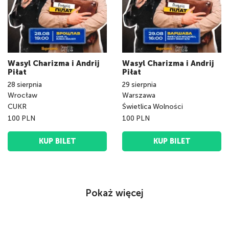
Wasyl Charizma i Andrij
Wasyl Charizma i Andrij
Piłat
Piłat
28
sierpnia
29
sierpnia
Wrocław
Warszawa
CUKR
Świetlica Wolności
100 PLN
100 PLN
KUP BILET
KUP BILET
Pokaż więcej