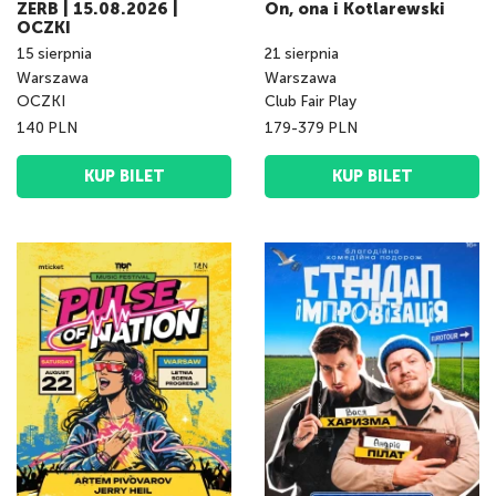
ZERB | 15.08.2026 |
On, ona i Kotlarewski
OCZKI
15
sierpnia
21
sierpnia
Warszawa
Warszawa
OCZKI
Club Fair Play
140 PLN
179-379 PLN
KUP BILET
KUP BILET