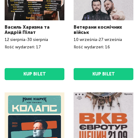
Василь Харизма та
Ветерани космічних
Андрій Пілат
військ
12
sierpnia
-
30
sierpnia
10
września
-
27
września
Ilość wydarzeń: 17
Ilość wydarzeń: 16
KUP BILET
KUP BILET