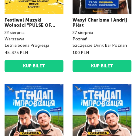
Festiwal Muzyki
Wasyl Charizma i Andrij
Wolności "PULSE OF
Piłat
NATION fest"
22
sierpnia
27
sierpnia
Warszawa
Poznań
Letnia Scena Progresja
Szczęście Drink Bar Poznań
45-375 PLN
100 PLN
KUP BILET
KUP BILET