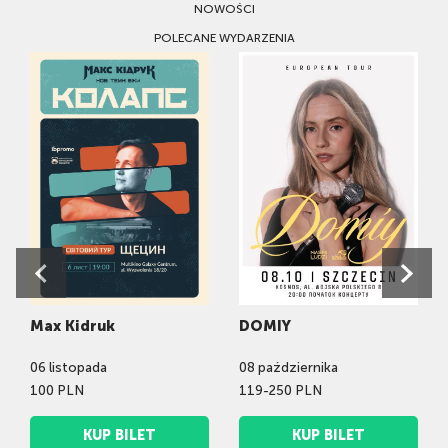
NOWOŚCI
POLECANE WYDARZENIA
Max Kidruk
DOMIY
06
listopada
08
października
100 PLN
119-250 PLN
KUP BILET
KUP BILET