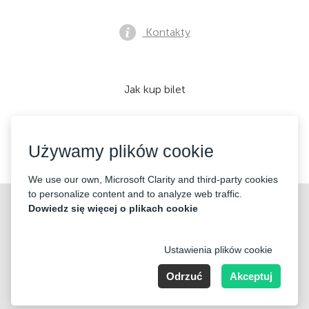
Kontakty
Jak kup bilet
Używamy plików cookie
Akceptujemy:
We use our own, Microsoft Clarity and third-party cookies
to personalize content and to analyze web traffic.
©2026 «Mticket Sp. z o.o.» Wszelkie prawa zastrzeżone
Dowiedz się więcej o plikach cookie
Ustawienia plików cookie
Odrzuć
Akceptuj
ul. Płatowcowa 20, 02-635 Warszawa