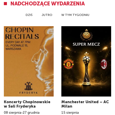
NADCHODZĄCE WYDARZENIA
DZIŚ
JUTRO
W TYM TYGODNIU
Koncerty Chopinowskie
Manchester United – AC
w Sali Fryderyka
Milan
08
sierpnia
-
27
grudnia
15
sierpnia