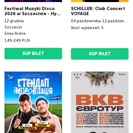
Festiwal Muzyki Disco
SCHILLER: Club Concert
2026 w Szczecinie - Hype
VOYAGE
Disco Festiwal
12
grudnia
04
października
-
12
października
Szczecin
Ilość wydarzeń: 5
Enea Arena
149-249 PLN
KUP BILET
KUP BILET