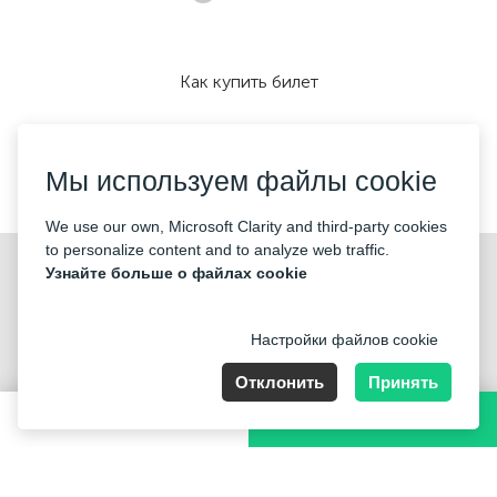
Как купить билет
Мы используем файлы cookie
Мы принимаем:
We use our own, Microsoft Clarity and third-party cookies
to personalize content and to analyze web traffic.
©2026 «Mticket Sp. z o.o.» Все права защищены
Узнайте больше о файлах cookie
Настройки файлов cookie
Отклонить
Принять
ul. Płatowcowa 20, 02-635 Warszawa
189-289 PLN
КУПИТЬ БИЛЕТ