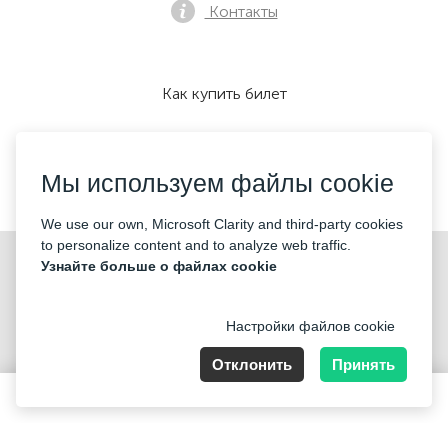
Контакты
Как купить билет
Мы используем файлы cookie
Мы принимаем:
We use our own, Microsoft Clarity and third-party cookies
to personalize content and to analyze web traffic.
©2026 «Mticket Sp. z o.o.» Все права защищены
Узнайте больше о файлах cookie
Настройки файлов cookie
Отклонить
Принять
ul. Płatowcowa 20, 02-635 Warszawa
120 PLN