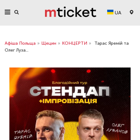
UA
Афіша Польща
»
Щецин
»
КОНЦЕРТИ
»
Тарас Яремій та
Олег Луза...