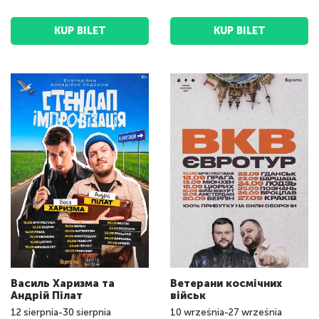
KUP BILET
KUP BILET
Василь Харизма та
Ветерани космічних
Андрій Пілат
військ
12
sierpnia
-
30
sierpnia
10
września
-
27
września