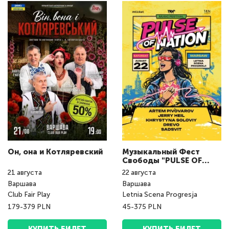
Он, она и Котляревский
Музыкальный Фест
Свободы "PULSE OF
NATION fest"
21
августа
22
августа
Варшава
Варшава
Club Fair Play
Letnia Scena Progresja
179-379 PLN
45-375 PLN