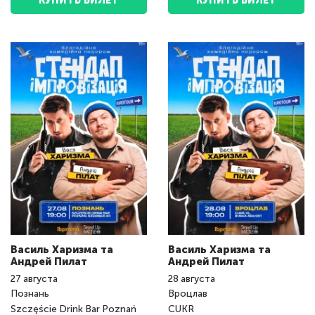
КУПИТЬ БИЛЕТ
КУПИТЬ БИЛЕТ
Василь Харизма та
Василь Харизма та
Андрeй Пилат
Андрeй Пилат
27
августа
28
августа
Познань
Вроцлав
Szczęście Drink Bar Poznań
CUKR