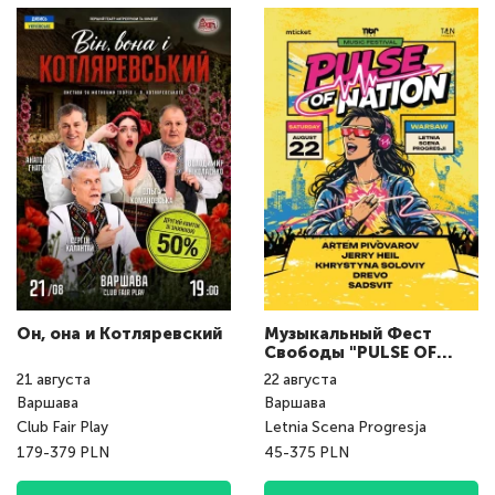
Он, она и Котляревский
Музыкальный Фест
Свободы "PULSE OF
NATION fest"
21
августа
22
августа
Варшава
Варшава
Club Fair Play
Letnia Scena Progresja
179-379 PLN
45-375 PLN