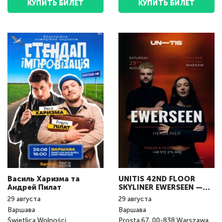
КУПИТЬ БИЛЕТ
КУПИТЬ БИЛЕТ
Василь Харизма та
UNITIS 42ND FLOOR
Андрeй Пилат
SKYLINER EWERSEEN —
LIVE IN WARSAW
29
августа
29
августа
Варшава
Варшава
Świetlica Wolności
Prosta 67, 00-838 Warszawa