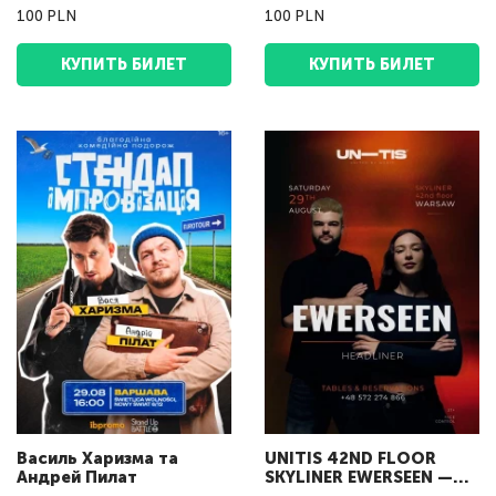
100 PLN
100 PLN
КУПИТЬ БИЛЕТ
КУПИТЬ БИЛЕТ
Василь Харизма та
UNITIS 42ND FLOOR
Андрeй Пилат
SKYLINER EWERSEEN —
LIVE IN WARSAW