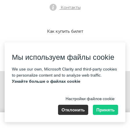
Контакты
Как купить билет
Мы используем файлы cookie
Мы принимаем:
We use our own, Microsoft Clarity and third-party cookies
to personalize content and to analyze web traffic.
©2026 «Mticket Sp. z o.o.» Все права защищены
Узнайте больше о файлах cookie
Настройки файлов cookie
Отклонить
Принять
ul. Płatowcowa 20, 02-635 Warszawa
120 PLN