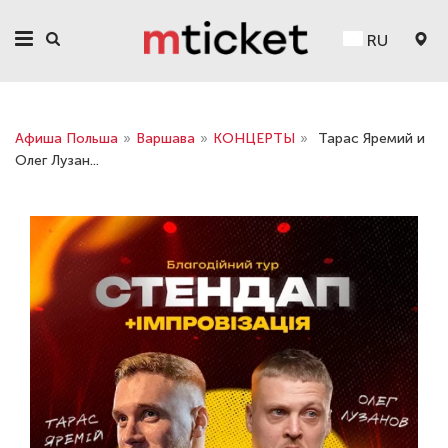
RU
Афиша Польша
»
Варшава
»
КОНЦЕРТЫ
»
Тарас Яремий и
Олег Лузан...