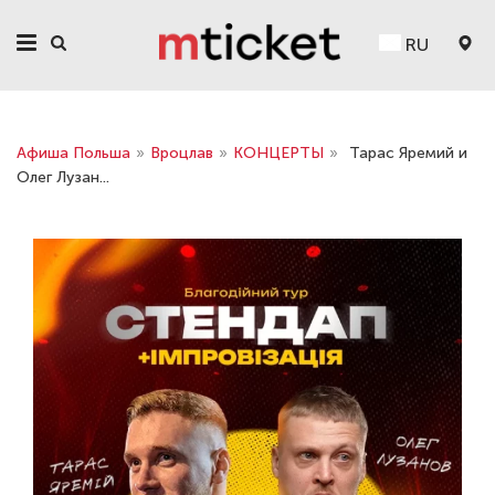
RU
Афиша Польша
»
Вроцлав
»
КОНЦЕРТЫ
»
Тарас Яремий и
Олег Лузан...