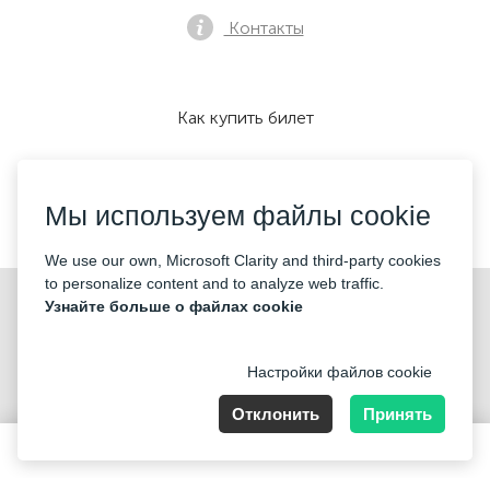
Контакты
Как купить билет
Мы используем файлы cookie
Мы принимаем:
We use our own, Microsoft Clarity and third-party cookies
to personalize content and to analyze web traffic.
©2026 «Mticket Sp. z o.o.» Все права защищены
Узнайте больше о файлах cookie
Настройки файлов cookie
Отклонить
Принять
ul. Płatowcowa 20, 02-635 Warszawa
120 PLN