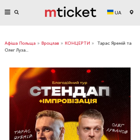
UA
Афіша Польща
»
Вроцлав
»
КОНЦЕРТИ
»
Тарас Яремій та
Олег Луза...