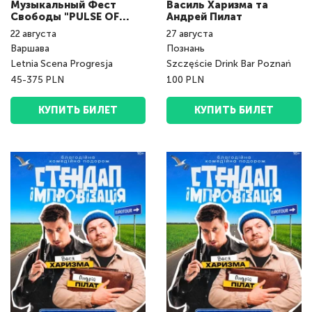
Музыкальный Фест
Василь Харизма та
Свободы "PULSE OF
Андрeй Пилат
NATION fest"
22
августа
27
августа
Варшава
Познань
Letnia Scena Progresja
Szczęście Drink Bar Poznań
45-375 PLN
100 PLN
КУПИТЬ БИЛЕТ
КУПИТЬ БИЛЕТ