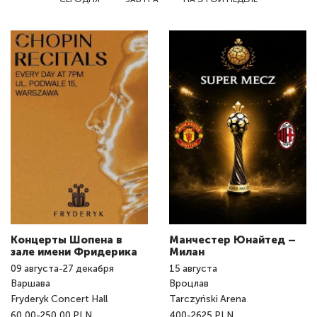
Концерты Шопена в
Манчестер Юнайтед –
зале имени Фридерика
Милан
09
августа
-
27
декабря
15
августа
Варшава
Вроцлав
Fryderyk Concert Hall
Tarczyński Arena
60,00-250,00 PLN
400-2625 PLN